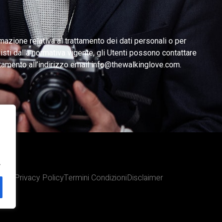
mazione relativa al trattamento dei dati personali o per
evisti dalla normativa vigente, gli Utenti possono contattare
attamento all’indirizzo email
info@thewalkinglove.com
.
.
iamo
Privacy Policy
Termini Condizioni
Disclaimer