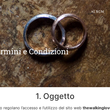
ONI
ALBUM
About
rmini e Condizioni
1. Oggetto
io regolano l’accesso e l’utilizzo del sito web
thewalkinglo